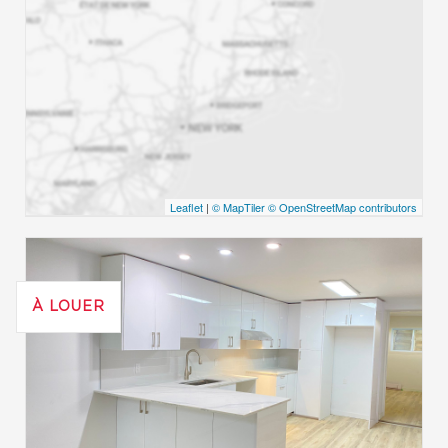
Leaflet
|
© MapTiler
© OpenStreetMap contributors
À LOUER