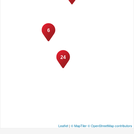
6
24
Leaflet
|
© MapTiler
© OpenStreetMap contributors