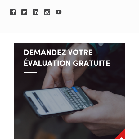
me suis décidée à suivre mon cours de courtage
immobilier les soirs et les fins de semaine. Je
savais que ce métier allait devenir ma passion.
Aujourd’hui, mon entourage me dit que je suis
dans mon élément. Je dois avouer que je ne me
suis jamais sentie aussi bien dans un métier
comme dans celui-ci.
Quelles sont vos forces et qualités qui vous
servent le plus dans votre travail?
La qualité qui me sert le plus dans mon travail
est l’écoute que j’ai envers mes clients. On me
définit aussi comme étant une personne
patiente et ouverte sur les différentes cultures.
Il me fait plaisir de soutenir mes clients avec
leurs questions ou de leur expliquer des points à