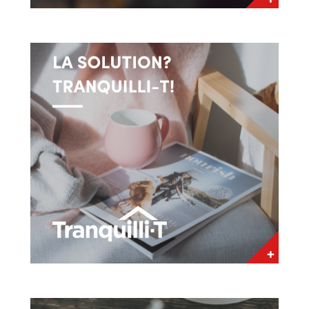
éclaircir. De plus, je suis passionnée par la
découverte de nouvelles cultures à travers mes
rencontres enrichissantes avec les clients.
L'ouverture sur les gens est une qualité clé pour
un courtier afin de bien saisir les besoins des
clients.
Vous êtes reconnue et appréciée pour...
Je suis reconnue pour mon positivisme, mon
énergie et ma joie de vivre. On me dit souvent
que j’apporte un vent de fraicheur parmi mes
collègues et clients. J’aime encourager les gens
et les complimenter, car je pense qu’un
compliment peut égayer leur journée.
Quels conseils donneriez-vous à de premiers
acheteurs?