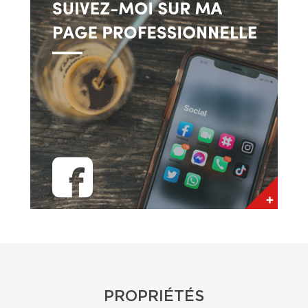
Cette transaction sera sûrement la plus
importante de leur vie, il ne faut pas la prendre
à la légère. Les acheteurs doivent être
organisés et avoir un plan complet. Ils doivent
prendre tous les détails au sérieux et être sûrs
du choix de la propriété qu’ils veulent acquérir
afin d'éviter tout sentiment de regret. Le client
peut avoir un coup de cœur pour une propriété
et de ce fait être moins attentif aux problèmes
potentiels. C’est à ce moment que le courtier
peut vraiment faire une différence puisqu’il agit
comme un tiers neutre et reste objectif pour
faire ressortir les avantages et inconvénients de
la propriété choisie.
PROPRIÉTÉS
Quelles sont les qualités d'un bon courtier