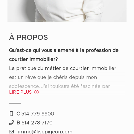
À PROPOS
Qu’est-ce qui vous a amené à la profession de
courtier immobilier?
La pratique du métier de courtier immobilier
est un rêve que je chéris depuis mon
adolescence. J’ai toujours été fascinée par
LIRE PLUS
l’architecture des bâtiments, l’aménagement
intérieur et par la construction d'une maison.
J’ai d’ailleurs, moi-même fait bâtir trois
C
514 779-9900
maisons. Avant ma carrière de courtier, je
B
514 278-7170
travaillais plus qu'à temps plein. Malgré cela, je
immo@lisepigeon.com