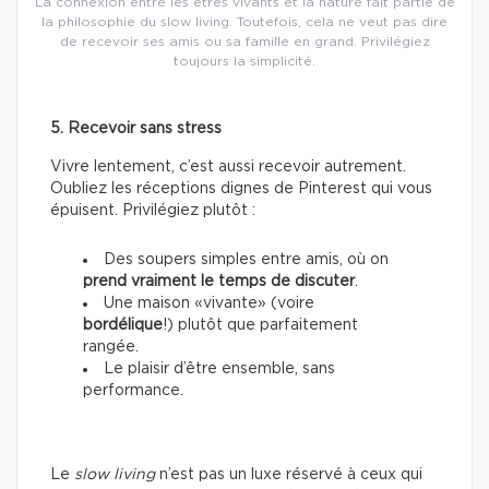
La connexion entre les êtres vivants et la nature fait partie de
la philosophie du slow living. Toutefois, cela ne veut pas dire
de recevoir ses amis ou sa famille en grand. Privilégiez
toujours la simplicité.
5. Recevoir sans stress
Vivre lentement, c’est aussi recevoir autrement.
Oubliez les réceptions dignes de Pinterest qui vous
épuisent. Privilégiez plutôt :
Des soupers simples entre amis, où on
prend vraiment le temps de discuter
.
Une maison «vivante» (voire
bordélique
!) plutôt que parfaitement
rangée.
Le plaisir d’être ensemble, sans
performance.
Le
slow living
n’est pas un luxe réservé à ceux qui