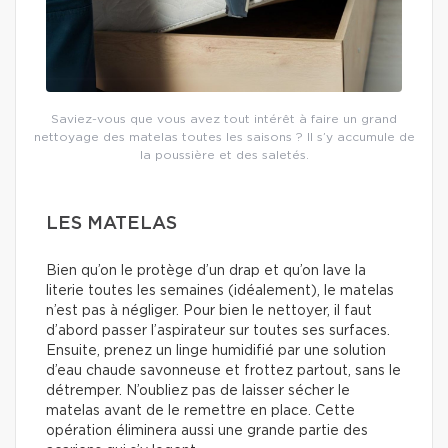
Saviez-vous que vous avez tout intérêt à faire un grand
nettoyage des matelas toutes les saisons ? Il s’y accumule de
la poussière et des saletés.
LES MATELAS
Bien qu’on le protège d’un drap et qu’on lave la
literie toutes les semaines (idéalement), le matelas
n’est pas à négliger. Pour bien le nettoyer, il faut
d’abord passer l’aspirateur sur toutes ses surfaces.
Ensuite, prenez un linge humidifié par une solution
d’eau chaude savonneuse et frottez partout, sans le
détremper. N’oubliez pas de laisser sécher le
matelas avant de le remettre en place. Cette
opération éliminera aussi une grande partie des