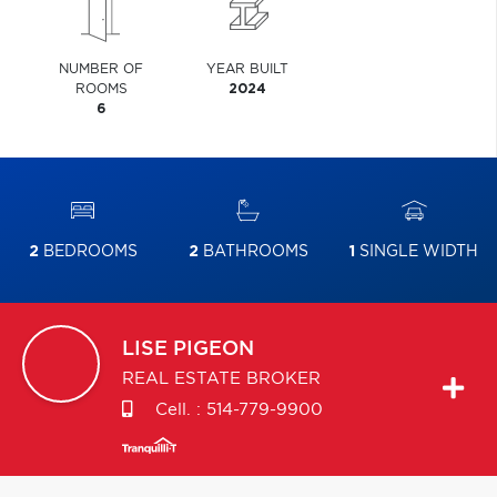
NUMBER OF
YEAR BUILT
ROOMS
2024
6
2
BEDROOMS
2
BATHROOMS
1
SINGLE WIDTH
LISE
PIGEON
REAL ESTATE BROKER
Cell. :
514-779-9900